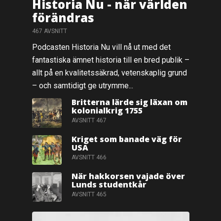
Historia Nu - när världen
förändras
467 AVSNITT
Podcasten Historia Nu vill nå ut med det
fantastiska ämnet historia till en bred publik –
allt på en kvalitetssäkrad, vetenskaplig grund
– och samtidigt ge utrymme...
Britterna lärde sig läxan om
kolonialkrig 1755
AVSNITT 467
Kriget som banade väg för
USA
AVSNITT 466
När hakkorsen vajade över
Lunds studentkår
AVSNITT 465