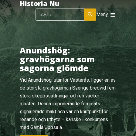
Historia Nu
Meny
Anundshög:
gravhögarna som
sagorna glömde
Vid Anundshög, utanför Västerås, ligger en av
de största gravhögarna i Sverige bredvid fem
stora skeppssättningar och en vacker
runsten. Denna imponerande fornplats
signalerade makt och var en knutpunkt för
resande och utbyte – kanske i konkurrens
med Gamla Uppsala.